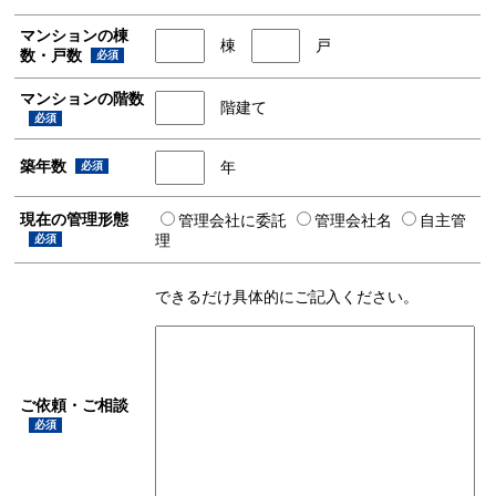
マンションの棟
棟
戸
数・戸数
必須
マンションの階数
階建て
必須
築年数
年
必須
現在の管理形態
管理会社に委託
管理会社名
自主管
理
必須
できるだけ具体的にご記入ください。
ご依頼・ご相談
必須