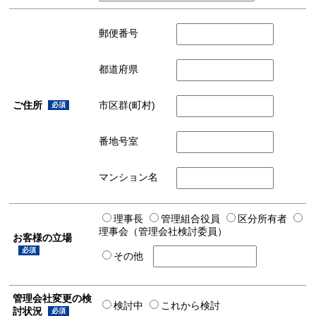
郵便番号
都道府県
ご住所
市区群(町村)
必須
番地号室
マンション名
理事長
管理組合役員
区分所有者
理事会（管理会社検討委員）
お客様の立場
必須
その他
管理会社変更の検
検討中
これから検討
討状況
必須